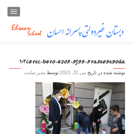
تعویض ن
۹۰۴c81ec-b410-4205-9f99-51a3e69e90da
نوشته شده در تاریخ
می 31, 2021
توسط
مدیر سایت