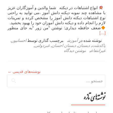
انواع اشتباهات در دیکته شما والدین و آموزگاران عزیز
با مشاهده چند نمونه دیکته دانش آموز ،می توانید به راحتی
نوع اشتباهات دیکته دانش آموز را مشخص کرده و تمرینات
لازم را انجام داده و دیکته دانش آموزان خود را بهبود بخشید.
اطلا
ضعف حافظه دیداری: نوشتن “من زور “به جای منظور
بیشتر
[…]
دربار
نوشته شده در
آموزش
برچسب گذاری توسط
احسانپور
,
اشتبا
پاکدشت
,
دبستان
,
دبستان احسان
,
غبردولتی
,
در
غیرانتفاعی
نوشتن دیدگاه
دیکته
نوشته‌های قدیمی
←
جستجو
برای:
نوشته‌های تازه