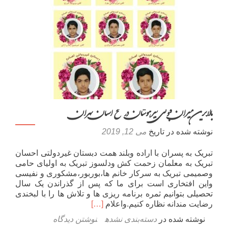
بالاترین میزان قبولی تیزهوشان در سطح استان تهران
نوشته شده در تاریخ
می 12, 2019
تبریک به پسران با اراده وبلند همت دبستان غیردولتی احسان
تبریک به معلمان زحمت کش ودلسوز تبریک به اولیای حامی
وصمیمی تبریک به سرکار خانم ها،بوربور،مشکوری و نفیسی
واین افتخاری است برای ما که پس از گذراندن یک سال
تحصیلی بتوانیم ثمره برنامه ریزی ها و تلاش ها را با لبخندی
اطلاعت
رضایت مندانه نظاره کنیم.واعلام
[…]
بیشتر
نوشته شده در
دسته‌بندی نشده
نوشتن دیدگاه
دربارهبالاترین