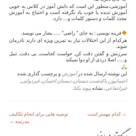
آموزشی،منطور این است که دانش آموز در کلاس به خوبی
آموزش ندیده یا خوب یاد نگرفته است و احتیاج به آموزش
مجدد کلمات و دستور کلمات و… دارد.
قرینه نویسی : به جای ” راضی” ….. یضار می نویسد.
هرکدام از این اختلالات نیاز به تمرین ویژه ای دارند تادرمان
شوند.
سرزنش و گفتن دقت کن, حواست کجاست, بی دقت, تنبل
و….. اصلا دردی از او دوا نمیکند
این نوشته ارسال شده در
آموزش
و برچسب گذاری شده
احسانپور
,
پاکدشت
,
دبستان
,
دبستان احسان
,
غبردولتی
,
غیرانتفاعی
. نشانه
پیوند یکتا
.
راهبری
←
کدام مهمتر است
توصیه هایی برای انجام تکالیف
نوشته
مدرسه
→