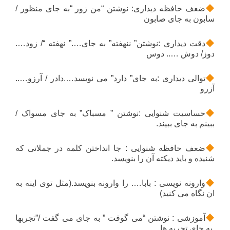
ضعف حافظه دیداری: نوشتن “من زور “به جای منظور /
سابون به جای صابون
دقت دیداری :نوشتن” ننهفته” به جای….” نهفته “/ زود….
دوز/ دوش ….. دوس
توالی دیداری :به جای” دارد” می نویسد….دادر / آرزو…..
آزرو
حساسیت شنوایی :نوشتن ” مسباک” به جای مسواک /
ببینم به جای ببیند.
ضعف حافظه شنوایی : جا انداختن کلمه در جملاتی که
شنیده و باید دیکته آن را بنویسد.
وارونه نویسی : بابا…. را وارونه بنویسد.(مثل توی اینه به
ان نگاه می کنید)
آموزشی : نوشتن “می گوفت ” به جای می گفت /”تجربها
به جای تجربه ها.