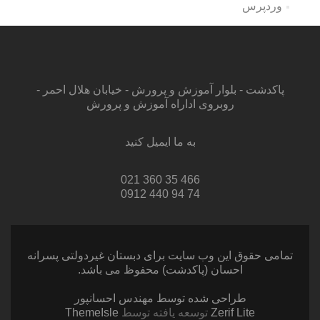
وردپرس
پاکدشت - بلوار آموزش و پرورش - خیابان هلال احمر -
روبروی اداراه آموزش و پرورش
به ما ایمیل کنید
466 35 360 021
74 94 440 0912
تمامی حقوق این وب سایت برای دبستان غیردولتی پسرانه
احسان (پاکدشت) محفوظ می باشد.
طراحی شده توسط مهندس احسانپور
Zerif Lite
توسعه یافته توسط
ThemeIsle